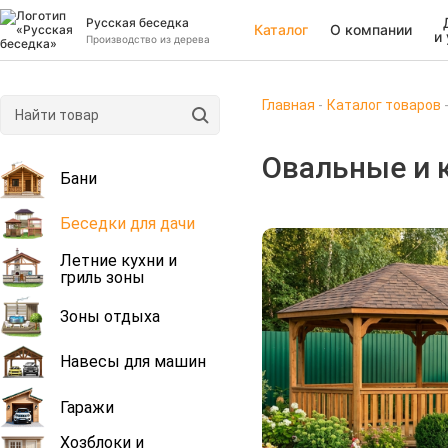
Русская беседка
Каталог
О компании
и
Производство из дерева
Главная
Каталог товаров
Овальные и 
Бани
Беседки для дачи
Летние кухни и
гриль зоны
Зоны отдыха
Навесы для машин
Гаражи
Хозблоки и