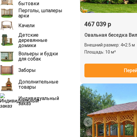
бытовки
Перголы, шпалеры
арки
467 039 р
Качели
Детские
Овальная беседка Ви
деревянные
домики
Внешний размер: 4×2.5 м
Площадь: 10 м²
Вольеры и будки
для собак
Заборы
Пере
Дополнительные
товары
Индивидуальный
заказ