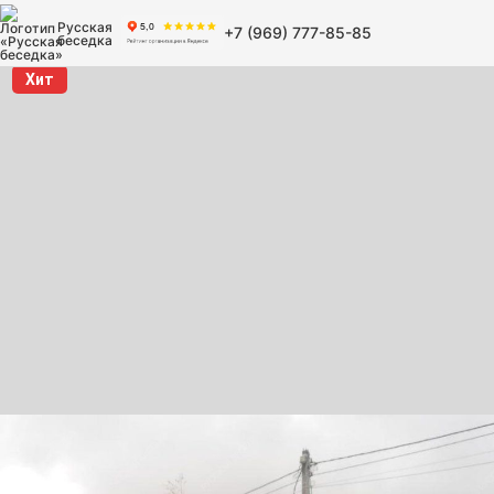
Русская
+7 (969) 777-85-85
беседка
Хит