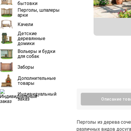
бытовки
Перголы, шпалеры
арки
Качели
Детские
деревянные
домики
Вольеры и будки
для собак
Заборы
Дополнительные
товары
Индивидуальный
заказ
Описание тов
Перголы из дерева соч
различных видов досуга