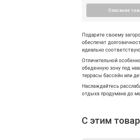
Описание тов
Подарите своему загоро
обеспечат долговечнос
идеально соответствую
Отличительной особенно
обеденную зону под нав
террасы бассейн или де
Наслаждайтесь расслаб
отдыха продумана до м
С этим това